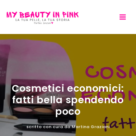
Vai
al
contenuto
Cosmetici economici:
fatti bella spendendo
poco
scritto con cura da
Martina Graziani