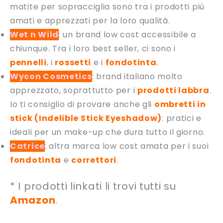
matite per sopracciglia sono tra i prodotti più
amati e apprezzati per la loro qualità.
Wet n Wild
: un brand low cost accessibile a
chiunque. Tra i loro best seller, ci sono i
pennelli
, i
rossetti
e i
fondotinta
.
Wycon Cosmetics
: brand italiano molto
apprezzato, soprattutto per i
prodotti labbra
.
Io ti consiglio di provare anche gli
ombretti in
stick (Indelible Stick Eyeshadow)
: pratici e
ideali per un make-up che dura tutto il giorno.
Catrice
: altra marca low cost amata per i suoi
fondotinta
e
correttori
.
* I prodotti linkati li trovi tutti su
Amazon
.