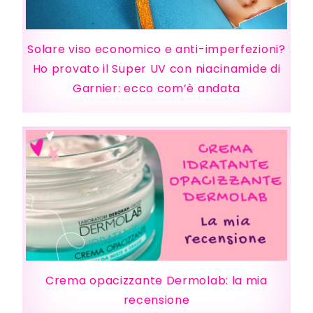
Solare viso economico e anti-imperfezioni?
Ho provato il Super UV con niacinamide di
Garnier: ecco com’è andata
Crema opacizzante Dermolab: la mia
recensione